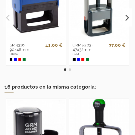
41,00 €
37,00 €
SR 4316 ·
GRM 5203 ·
90x48mm
47x32mm
SIRDAS
GRM
16 productos en la misma categoría: