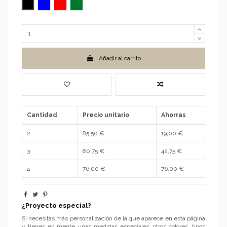
Negro
Azul
Rojo
Verde
Añadir al carrito
Cantidad
Precio unitario
Ahorras
2
85,50 €
19,00 €
3
80,75 €
42,75 €
4
76,00 €
76,00 €
¿Proyecto especial?
Si necesitas más personalización de la que aparece en esta página
y tienes en mente unas medidas especiales, otros colores, tipos