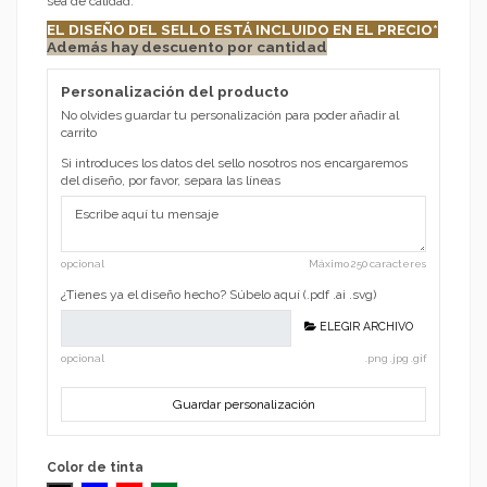
sea de calidad.
EL DISEÑO DEL SELLO ESTÁ INCLUIDO EN EL PRECIO
*
Además hay descuento por cantidad
Personalización del producto
No olvides guardar tu personalización para poder añadir al
carrito
Si introduces los datos del sello nosotros nos encargaremos
del diseño, por favor, separa las líneas
opcional
Máximo 250 caracteres
¿Tienes ya el diseño hecho? Súbelo aquí (.pdf .ai .svg)
ELEGIR ARCHIVO
opcional
.png .jpg .gif
Guardar personalización
Color de tinta