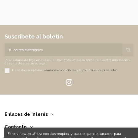
Suscríbete al boletín
Puede darse de baja en cualquier momento. Para ello, consulte nuestra información
de contacto en el aviso legal.
He leído y acepto los
términos y condiciones
y la
política sobre privacidad
.
Enlaces de interés
Contacto
Este sitio web utiliza cookies propias, y puede que de terceros, para