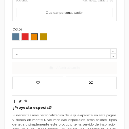
opcional
Máximo 250 caracteres
Guardar personalización
Color
Azul
Rojo
Naranja
Dorado espejo
Añadir al carrito
¿Proyecto especial?
Si necesitas más personalización de la que aparece en esta página
y tienes en mente unas medidas especiales, otros colores, tipos
de letra o simplemente este producto te ha servido de inspiración
para que te fabriquemos un objeto de decoración único,