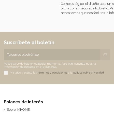
Como es lógico, el diseño para un 
o una combinación de todo ello. Par
necesitamos que nos facilites la i
Suscríbete al boletín
Puede darse de baja en cualquier momento. Para ello, consulte nuestra
información de contacto en el aviso legal.
He leído y acepto los
términos y condiciones
y la
política sobre privacidad
.
Enlaces de interés
Sobre IMHOME