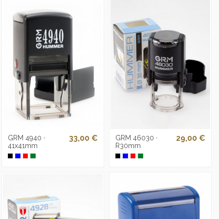
33,00 €
29,00 €
GRM 4940 ·
GRM 46030 ·
41x41mm
R30mm