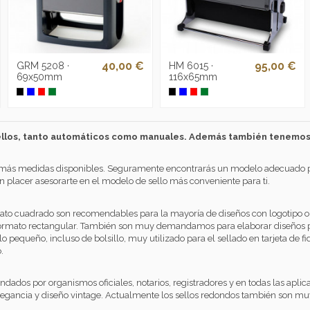
40,00 €
95,00 €
GRM 5208 ·
HM 6015 ·
69x50mm
116x65mm
llos, tanto automáticos como manuales. Además también tenemos 
 más medidas disponibles. Seguramente encontrarás un modelo adecuado pa
un placer asesorarte en el modelo de sello más conveniente para ti.
ato cuadrado son recomendables para la mayoría de diseños con logotipo o c
formato rectangular. También son muy demandamos para elaborar diseños p
 pequeño, incluso de bolsillo, muy utilizado para el sellado en tarjeta de fi
.
ados por organismos oficiales, notarios, registradores y en todas las aplic
legancia y diseño vintage. Actualmente los sellos redondos también son 