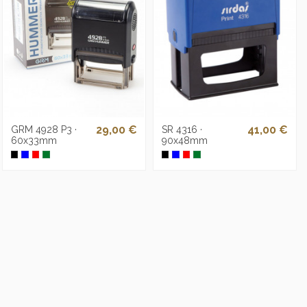
29,00 €
41,00 €
GRM 4928 P3 ·
SR 4316 ·
60x33mm
90x48mm