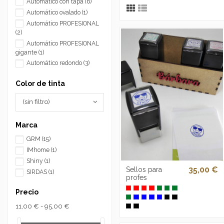
Automático con tapa
(6)
Automático ovalado
(1)
Automático PROFESIONAL
(2)
Automático PROFESIONAL
gigante
(1)
Automático redondo
(3)
Color de tinta
(sin filtro)
Marca
GRM
(15)
IMhome
(1)
Shiny
(1)
35,00 €
Sellos para
SIRDAS
(1)
profes
Precio
11,00 € - 95,00 €