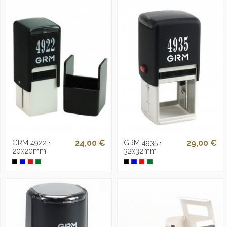
24,00 €
29,00 €
GRM 4922 ·
GRM 4935 ·
20x20mm
32x32mm