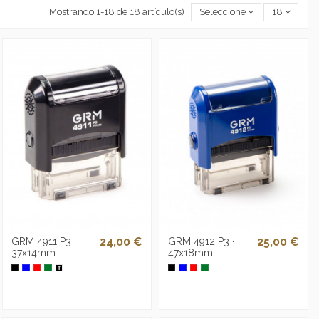
Mostrando 1-18 de 18 artículo(s)
Seleccione
18
24,00 €
25,00 €
GRM 4911 P3 ·
GRM 4912 P3 ·
37x14mm
47x18mm