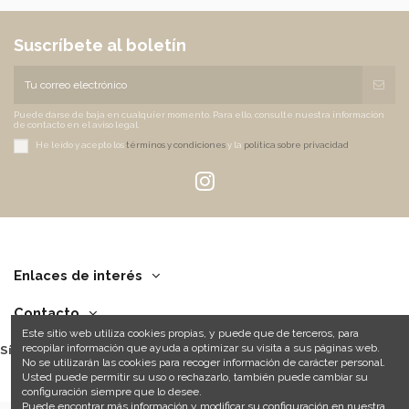
Suscríbete al boletín
Puede darse de baja en cualquier momento. Para ello, consulte nuestra información
de contacto en el aviso legal.
He leído y acepto los
términos y condiciones
y la
política sobre privacidad
.
Enlaces de interés
Contacto
Este sitio web utiliza cookies propias, y puede que de terceros, para
recopilar información que ayuda a optimizar su visita a sus páginas web.
Síguenos
No se utilizarán las cookies para recoger información de carácter personal.
Usted puede permitir su uso o rechazarlo, también puede cambiar su
configuración siempre que lo desee.
Puede encontrar más información y modificar su configuración en nuestra