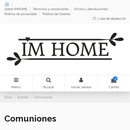
Sobre IMHOME
Términos y condiciones
Envíos y devoluciones
Política de privacidad
Política de Cookies
Lista de deseos (
0
)
0
Menú
Buscar
Iniciar sesión
Carrito
Inicio
Eventos
Comuniones
Comuniones