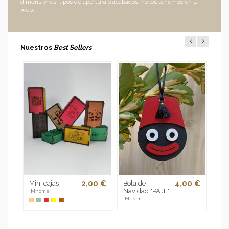
dimensiones, tipos de apertura o acabados, no los tenemos en la
web.
Nuestros
Best Sellers
0 €
2,00 €
4,00 €
Mini cajas
Bola de
Eti
Navidad "PAJE"
reg
IMhome
no
IMhome
IMh