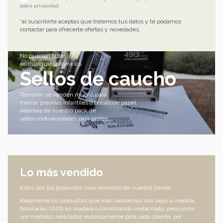
sobre privacidad
.
*al suscribirte aceptas que tratemos tus datos y te podamos
contactar para ofrecerte ofertas y novedades.
No pueden faltar
en cualquier oficina los
Sellos de caucho
También se venden mucho para
marcar prendas infantiles o bolsas de papel.
Además de nuestro pack de
sellos motivacionales para profes.
Lo más vendido
Estos son los productos más vendidos de nuestra tienda.
Realmente los productos que más vendemos son cajas a medida,
fabricadas 100% en madera o combinando metacrilato, pero como
son modelos realizados expresamente para cada cliente, por