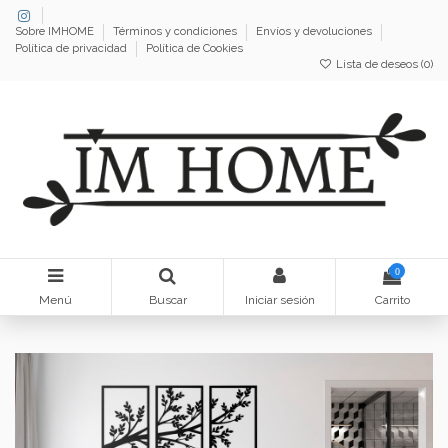
Sobre IMHOME
Términos y condiciones
Envíos y devoluciones
Política de privacidad
Política de Cookies
Lista de deseos (
0
)
0
Menú
Buscar
Iniciar sesión
Carrito