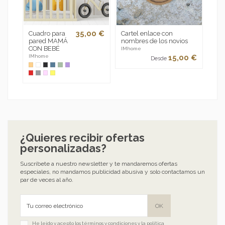
35,00 €
Cuadro para
Cartel enlace con
Pla
pared MAMÁ
nombres de los novios
con
CON BEBÉ
lun
IMhome
15,00 €
IMhome
IMh
Desde
¿Quieres recibir ofertas
personalizadas?
Suscríbete a nuestro newsletter y te mandaremos ofertas
especiales, no mandamos publicidad abusiva y solo contactamos un
par de veces al año.
He leído y acepto los
términos y condiciones
y la
política