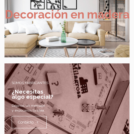
Decoración en madera
SOMOS FABRICANTES
¿Necesitas
algo especial?
Déjanos un mensaje
y explícanos tu idea.
Contacto