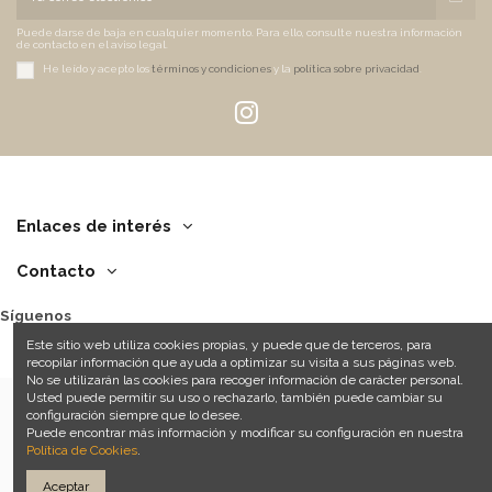
Puede darse de baja en cualquier momento. Para ello, consulte nuestra información
de contacto en el aviso legal.
He leído y acepto los
términos y condiciones
y la
política sobre privacidad
.
Enlaces de interés
Contacto
Síguenos
Este sitio web utiliza cookies propias, y puede que de terceros, para
recopilar información que ayuda a optimizar su visita a sus páginas web.
No se utilizarán las cookies para recoger información de carácter personal.
Usted puede permitir su uso o rechazarlo, también puede cambiar su
configuración siempre que lo desee.
Puede encontrar más información y modificar su configuración en nuestra
© 2022 IMhome
Política de Cookies
.
Aceptar