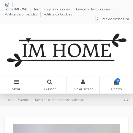
Sobre IMHOME
Términos y condiciones
Envíos y devoluciones
Política de privacidad
Política de Cookies
Lista de deseos (
0
)
0
Menú
Buscar
Iniciar sesión
Carrito
Inicio
Eventos
Tazas de cerámica personalizadas