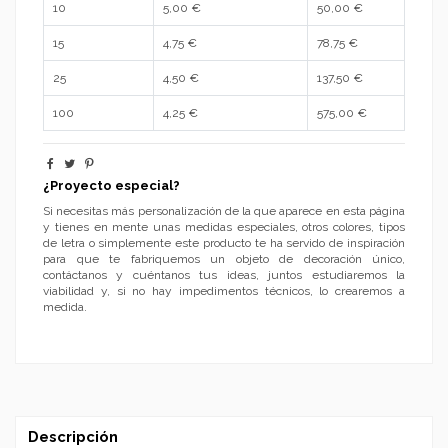
10
5,00 €
50,00 €
15
4,75 €
78,75 €
25
4,50 €
137,50 €
100
4,25 €
575,00 €
¿Proyecto especial?
Si necesitas más personalización de la que aparece en esta página
y tienes en mente unas medidas especiales, otros colores, tipos
de letra o simplemente este producto te ha servido de inspiración
para que te fabriquemos un objeto de decoración único,
contáctanos y cuéntanos tus ideas, juntos estudiaremos la
viabilidad y, si no hay impedimentos técnicos, lo crearemos a
medida.
Descripción