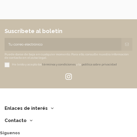
Suscríbete al boletín
Puede darse de baja en cualquier momento. Para ello, consulte nuestra información
de contacto en el aviso legal.
He leído y acepto los
términos y condiciones
y la
política sobre privacidad
.
Enlaces de interés
Contacto
Síguenos