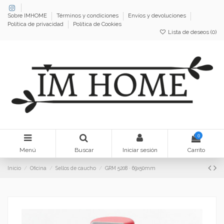
Sobre IMHOME
Términos y condiciones
Envíos y devoluciones
Política de privacidad
Política de Cookies
Lista de deseos (
0
)
0
Menú
Buscar
Iniciar sesión
Carrito
Inicio
Oficina
Sellos de caucho
GRM 5208 · 69x50mm