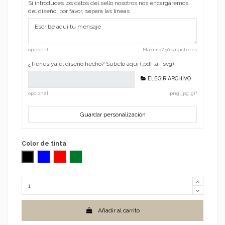
Si introduces los datos del sello nosotros nos encargaremos
del diseño, por favor, separa las líneas
opcional
Máximo 250 caracteres
¿Tienes ya el diseño hecho? Súbelo aquí (.pdf .ai .svg)
ELEGIR ARCHIVO
opcional
.png .jpg .gif
Guardar personalización
Color de tinta
Negro
Azul
Rojo
Verde
Añadir al carrito