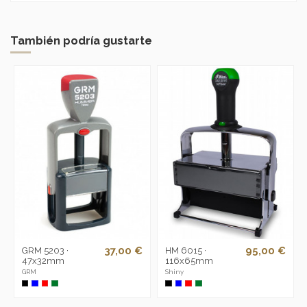
También podría gustarte
37,00 €
95,00 €
GRM 5203 ·
HM 6015 ·
47x32mm
116x65mm
GRM
Shiny