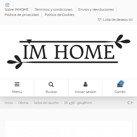
Sobre IMHOME
Términos y condiciones
Envíos y devoluciones
Política de privacidad
Política de Cookies
Lista de deseos (
0
)
0
Menú
Buscar
Iniciar sesión
Carrito
Inicio
Oficina
Sellos de caucho
SR 4316 · 90x48mm