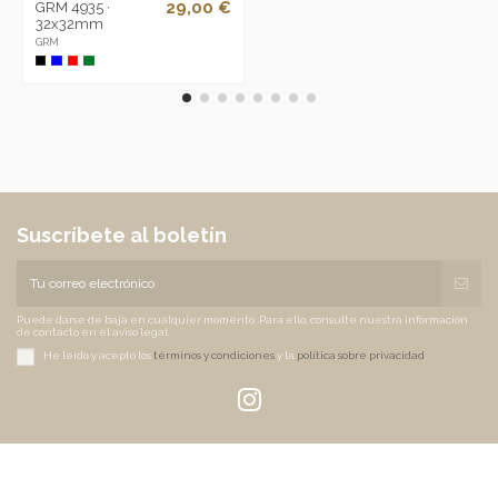
29,00 €
GRM 4935 ·
32x32mm
GRM
Suscríbete al boletín
Puede darse de baja en cualquier momento. Para ello, consulte nuestra información
de contacto en el aviso legal.
He leído y acepto los
términos y condiciones
y la
política sobre privacidad
.