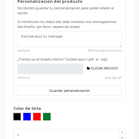
Personalización del producto
No olvides guardar tu personalización para poder añadir al
carrito
Si introduces los datos del sello nosotros nos encargaremos
del diseño, por favor, separa las líneas
opcional
Máximo 250 caracteres
¿Tienes ya el diseño hecho? Súbelo aquí (.pdf .ai .svg)
ELEGIR ARCHIVO
opcional
.png .jpg .gif
Guardar personalización
Color de tinta
Negro
Azul
Rojo
Verde