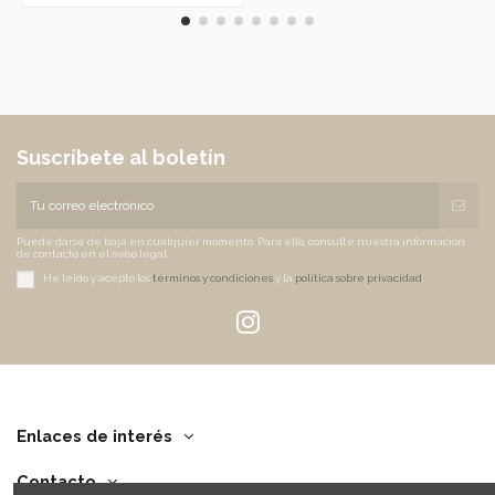
Suscríbete al boletín
Puede darse de baja en cualquier momento. Para ello, consulte nuestra información
de contacto en el aviso legal.
He leído y acepto los
términos y condiciones
y la
política sobre privacidad
.
Enlaces de interés
Contacto