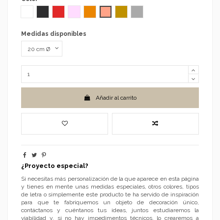
Blanco
Negro
Rojo
Rosa
Naranja
Cobre (efecto metálico)
Dorado (efecto metálico)
Plateado (efecto metálico)
Medidas disponibles
Añadir al carrito
¿Proyecto especial?
Si necesitas más personalización de la que aparece en esta página
y tienes en mente unas medidas especiales, otros colores, tipos
de letra o simplemente este producto te ha servido de inspiración
para que te fabriquemos un objeto de decoración único,
contáctanos y cuéntanos tus ideas, juntos estudiaremos la
viabilidad y, si no hay impedimentos técnicos, lo crearemos a