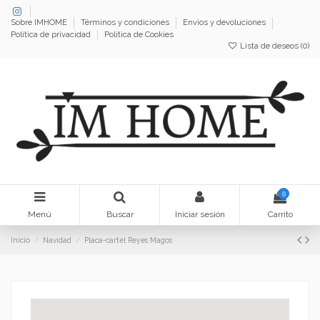
Sobre IMHOME
Términos y condiciones
Envíos y devoluciones
Política de privacidad
Política de Cookies
Lista de deseos (
0
)
0
Menú
Buscar
Iniciar sesión
Carrito
Inicio
Navidad
Placa-cartel Reyes Magos