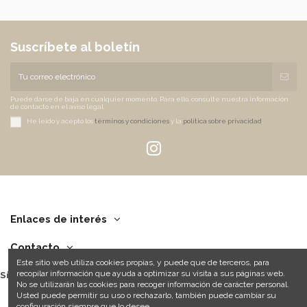
Suscríbete al boletín
Puede darse de baja en cualquier momento. Para ello, consulte nuestra información
de contacto en el aviso legal.
He leído y acepto los
términos y condiciones
y la
política sobre privacidad
.
Enlaces de interés
Contacto
Este sitio web utiliza cookies propias, y puede que de terceros, para
recopilar información que ayuda a optimizar su visita a sus páginas web.
Síguenos
No se utilizarán las cookies para recoger información de carácter personal.
Usted puede permitir su uso o rechazarlo, también puede cambiar su
configuración siempre que lo desee.