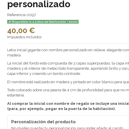
personalizado
Referencia
0097
Disponible (1 a 3 días de fabricación + envío)
40,00 €
Impuestos incluidos
Letra inicial gigante con nombre personalizado en relieve, elegante co
madera.
La inicial del fondo está compuesta de 3 capas superpuestas, la capa i
madera y el interior de metacrilato transparente, aportando brillo y osc
capa inferior y creando un bonito contraste.
El nombre está realizado en madera y pintado en color blanco para que
Todo colocado sobre una peana de 4 cm de profundidad para que no mol
estantería.
Al comprar la inicial con nombre de regalo se incluye una inic
(para, por ejemplo, pegar en la puerta de la habitación).
Personalización del producto
No olvides guardar tu personalización para poder añadir al carrito