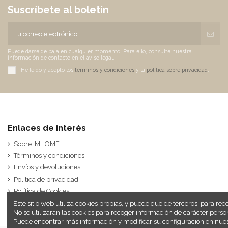
Suscríbete al boletín
Puede darse de baja en cualquier momento. Para ello, consulte nuestra
información de contacto en el aviso legal.
He leído y acepto los
términos y condiciones
y la
política sobre privacidad
.
Enlaces de interés
Sobre IMHOME
Términos y condiciones
Envíos y devoluciones
Política de privacidad
Política de Cookies
Este sitio web utiliza cookies propias, y puede que de terceros, para re
No se utilizarán las cookies para recoger información de carácter per
Puede encontrar más información y modificar su configuración en nue