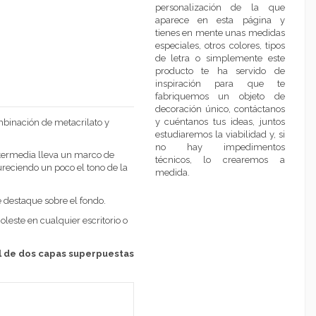
personalización de la que
aparece en esta página y
tienes en mente unas medidas
especiales, otros colores, tipos
de letra o simplemente este
producto te ha servido de
inspiración para que te
fabriquemos un objeto de
decoración único, contáctanos
y cuéntanos tus ideas, juntos
mbinación de metacrilato y
estudiaremos la viabilidad y, si
no hay impedimentos
ntermedia lleva un marco de
técnicos, lo crearemos a
ureciendo un poco el tono de la
medida.
 destaque sobre el fondo.
este en cualquier escritorio o
ial de dos capas superpuestas