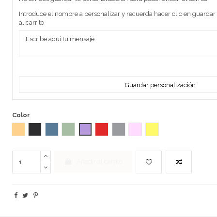
Introduce el nombre a personalizar y recuerda hacer clic en guardar
al carrito
Guardar personalización
Color
Madera en crudo
Negro
Azul
Verde
Malva
Rojo
Gris
Rosa
Amarillo claro
Añadir al carrito