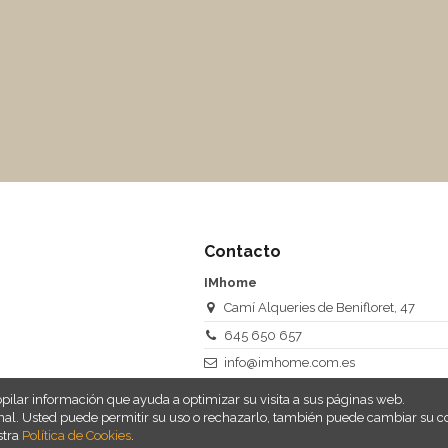
Contacto
IMhome
Camí Alqueries de Benifloret, 47
645 650 657
info@imhome.com.es
copilar información que ayuda a optimizar su visita a sus páginas web.
sonal. Usted puede permitir su uso o rechazarlo, también puede cambiar su c
stra
Política de Cookies
.