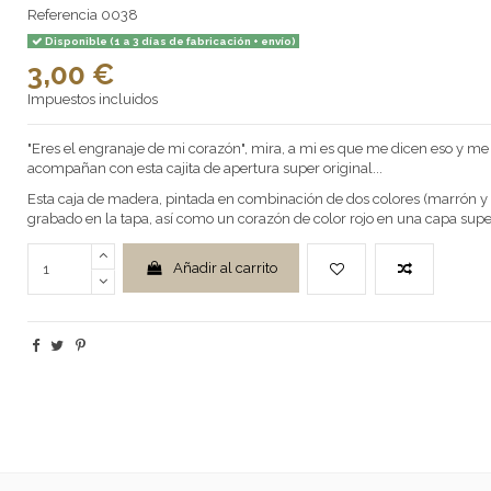
Referencia
0038
Disponible (1 a 3 días de fabricación + envío)
3,00 €
Impuestos incluidos
"Eres el engranaje de mi corazón", mira, a mi es que me dicen eso y me d
acompañan con esta cajita de apertura super original...
Esta caja de madera, pintada en combinación de dos colores (marrón y 
grabado en la tapa, así como un corazón de color rojo en una capa sup
Añadir al carrito