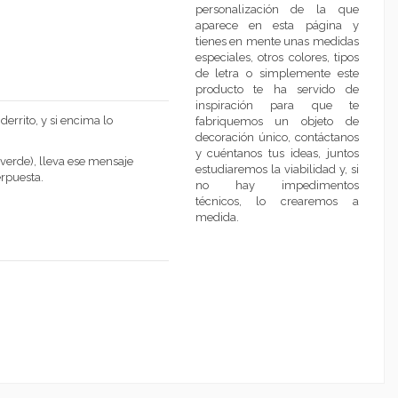
personalización de la que
aparece en esta página y
tienes en mente unas medidas
especiales, otros colores, tipos
de letra o simplemente este
producto te ha servido de
inspiración para que te
errito, y si encima lo
fabriquemos un objeto de
decoración único, contáctanos
y cuéntanos tus ideas, juntos
verde), lleva ese mensaje
estudiaremos la viabilidad y, si
erpuesta.
no hay impedimentos
técnicos, lo crearemos a
medida.