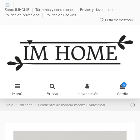
Sobre IMHOME
Términos y condiciones
Envíos y devoluciones
Política de privacidad
Política de Cookies
Lista de deseos (
0
)
0
Menú
Buscar
Iniciar sesión
Carrito
Inicio
Bisutería
Pendientes de madera maciza (Fantasmas)