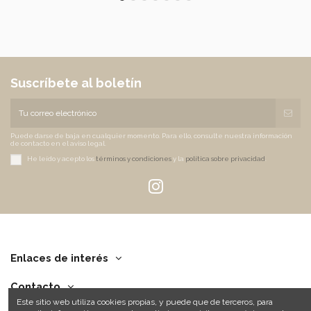
Suscríbete al boletín
Puede darse de baja en cualquier momento. Para ello, consulte nuestra información
de contacto en el aviso legal.
He leído y acepto los
términos y condiciones
y la
política sobre privacidad
.
Enlaces de interés
Contacto
Este sitio web utiliza cookies propias, y puede que de terceros, para